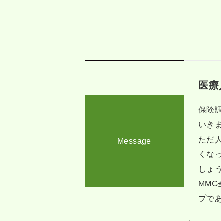
医療
保険
いき
ただ
Message
くな
しょ
MM
プで