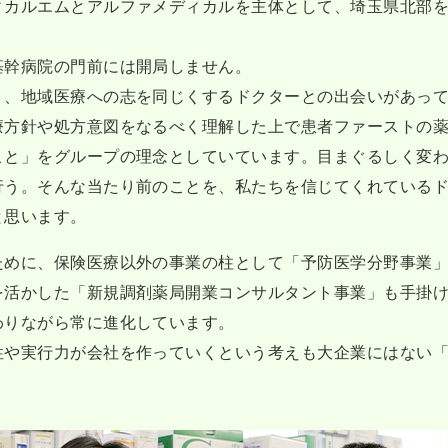
ィカルエムとアルファメディカルを主体として、埼玉県北部を
基幹病院の門前には開局しません。
く、地域医療への志を同じくするドクターとの出会いがあっ
療方針や処方意図をなるべく理解した上で患者ファーストの
こと」をグループの理念としていています。目まぐるしく変
行う。そんな当たり前のことを、私たちを信じてくれている
と思います。
ために、保険医療以外の事業の柱として「予防医学分野事業
を活かした「新規調剤薬局開業コンサルタント事業」も手掛
わりながら常に進化しています。
性や実行力が会社を作っていくという考えも大企業にはない